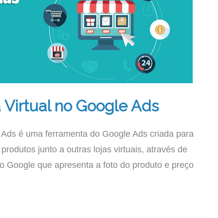
 Virtual no Google Ads
 Ads é uma ferramenta do Google Ads criada para
 produtos junto a outras lojas virtuais, através de
do Google que apresenta a foto do produto e preço