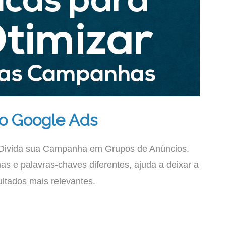
o Google Ads
Divida sua Campanha em Grupos de Anúncios.
s e palavras-chaves diferentes, ajuda a deixar a
ultados mais relevantes.